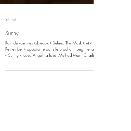
27 mai
Sunny
Ravi de voir mes tableaux « Behind The Mask » et «
Remember » apparaître dans le prochain long métrage
« Sunny », avec Angelina Jolie, Method Man, Charlie
Plummer et Jason Schmidt, réalisé par Eva Sørhaug.
C’est un véritable honneur pour moi que mon travail
contribue à l’univers visuel et à la narration du film. Un
grand merci à l’incroyable équipe créative pour cette
opportunité. Prochainement au cinéma.