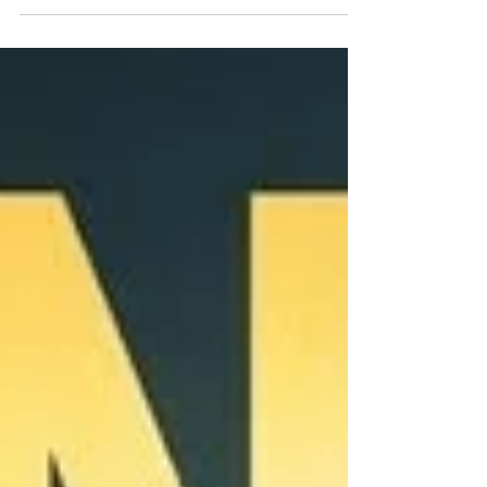
Côte d’Azur, où je passerai sept jours sur le plateau de
cette production internationale d’exception. Participer
à une série internationale aussi acclamée constitue à la
fois un privilège et une expérience enrichissante. Je suis
reconnaissant de cette opportunité et impatient de
travailler aux côtés d’une équipe aussi tale