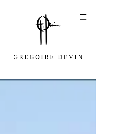
G R E G O I R E D E V I N