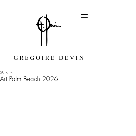
G R E G O I R E D E V I N
28 janv.
Art Palm Beach 2026