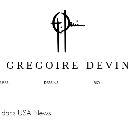
G R E G O I R E D E V I N
TURES
DESSINS
BIO
N dans USA News