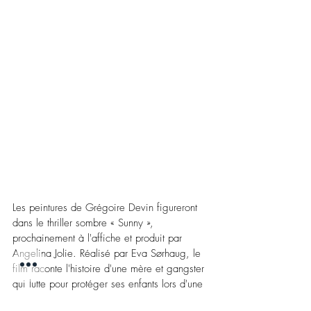
Les peintures de Grégoire Devin figureront 
dans le thriller sombre « Sunny », 
prochainement à l'affiche et produit par 
Angelina Jolie. Réalisé par Eva Sørhaug, le 
film raconte l'histoire d'une mère et gangster 
qui lutte pour protéger ses enfants lors d'une 
confrontation violente avec un impitoyable 