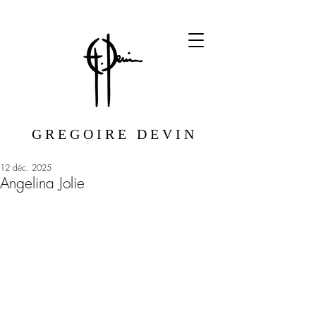
G R E G O I R E D E V I N
12 déc. 2025
Angelina Jolie