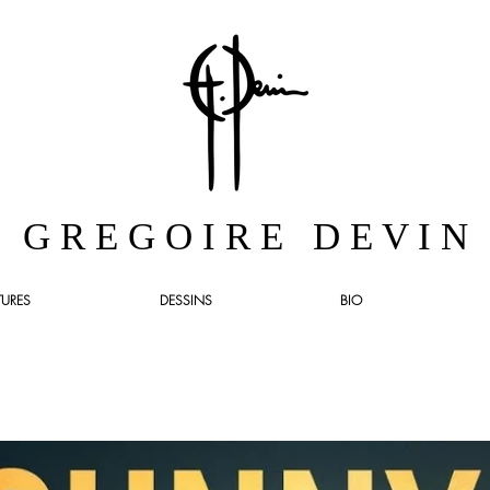
G R E G O I R E D E V I N
TURES
DESSINS
BIO