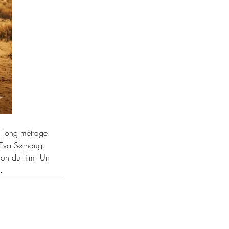
n long métrage 
 Eva Sørhaug. 
ion du film. Un 
.