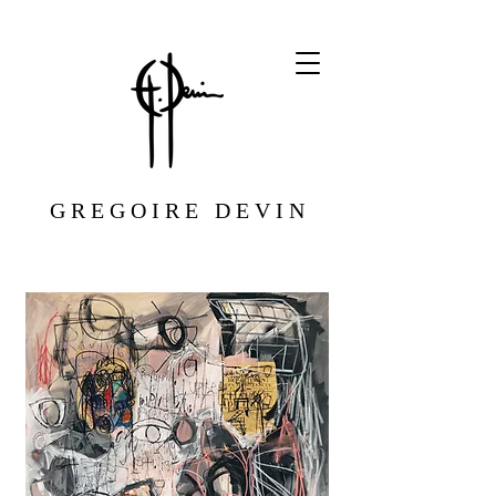
G R E G O I R E D E V I N