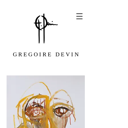
G R E G O I R E D E V I N