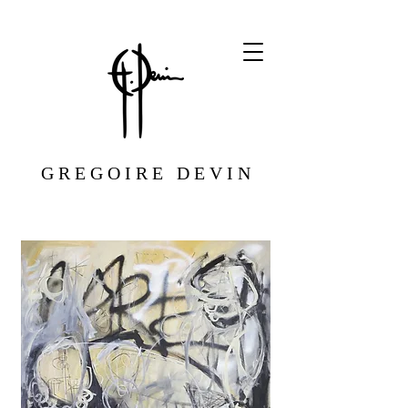
G R E G O I R E D E V I N