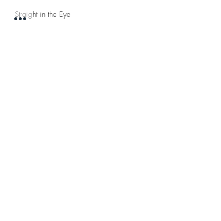
Straight in the Eye
Pretty Soon