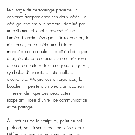
Le visage du personnage présente un
contraste frappant entre ses deux côtés. Le
côté gauche est plus sombre, dominé par
un œil aux traits noirs traversé d’une
lumière blanche, évoquant l’introspection, la
résilience, ou peut-être une histoire
marquée par la douleur. Le côté droit, quant
à lui, éclate de couleurs : un œil très rose
entouré de traits verts et une joue rouge vif,
symboles d’intensité émotionnelle et
d’ouverture. Malgré ces divergences, la
bouche — peinte d’un bleu clair apaisant
— reste identique des deux côtés,
rappelant l’idée d’unité, de communication
et de partage.
À l’intérieur de la sculpture, peint en noir
profond, sont inscrits les mots « Me » et «
Different », comme un murmure venu de