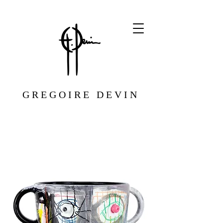
G R E G O I R E D E V I N