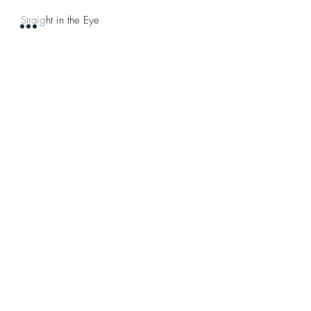
Straight in the Eye
Pretty Soon