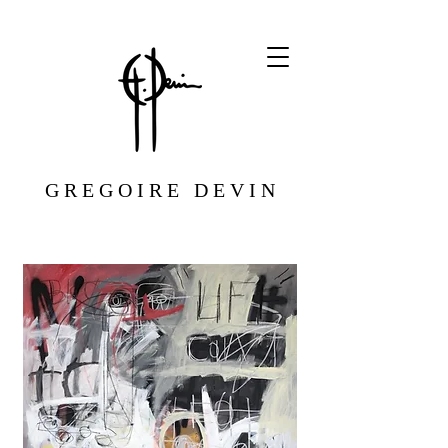
G R E G O I R E D E V I N