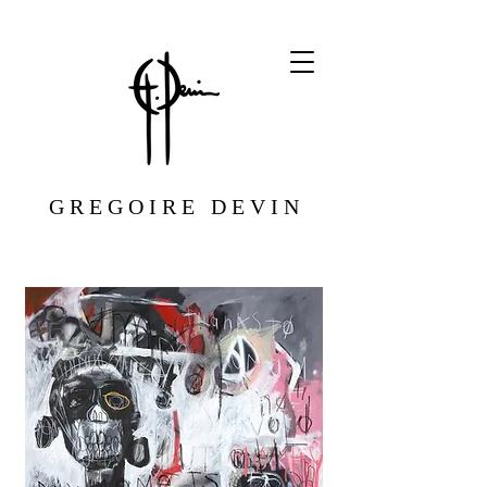
G R E G O I R E D E V I N